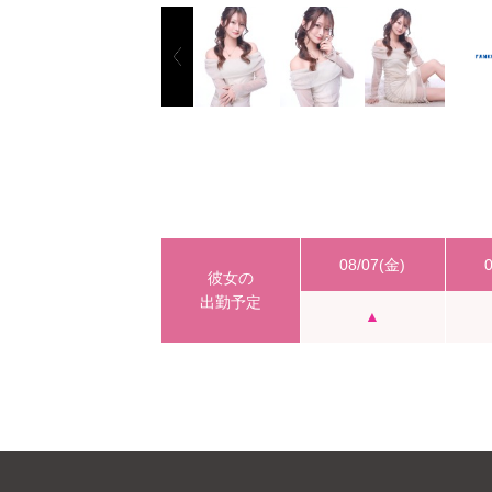
08/07(金)
彼女の
出勤予定
▲