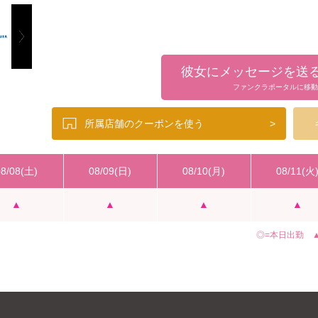
彼女にメッセージを送
ファンクラポータルに移動
所属店舗のクーポンを使う
>
08/08(土)
08/09(日)
08/10(月)
08/11(火
▲
▲
▲
▲
◎=本日出勤 