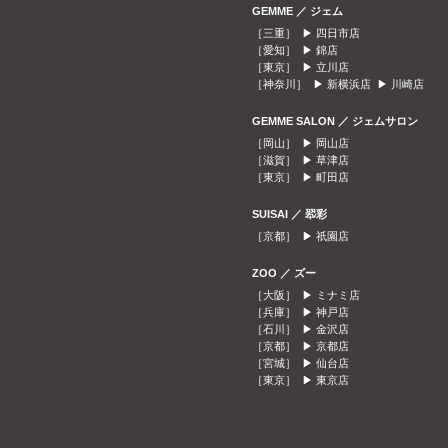
GEMME ／ ジェム
［三重］ ▶
四日市店
［愛知］ ▶
錦店
［東京］ ▶
立川店
［神奈川］ ▶
新横浜店
▶
川崎店
GEMME SALON ／ ジェムサロン
［岡山］ ▶
岡山店
［滋賀］ ▶
草津店
［東京］ ▶
町田店
SUISAI ／ 翆彩
［京都］ ▶
祇園店
ZOO ／ ズー
［大阪］ ▶
ミナミ店
［兵庫］ ▶
神戸店
［石川］ ▶
金沢店
［京都］ ▶
京都店
［宮城］ ▶
仙台店
［東京］ ▶
東京店