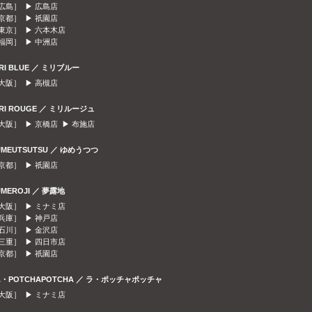
広島］ ▶
広島店
京都］ ▶
祇園店
東京］ ▶
六本木店
福岡］ ▶
中洲店
IRI BLUE ／ ミリブルー
大阪］ ▶
高槻店
IRI ROUGE ／ ミリルージュ
大阪］ ▶
京橋店
▶
布施店
UMEUTSUTSU ／ ゆめうつつ
京都］ ▶
祇園店
UMEROJI ／ 夢露地
大阪］ ▶
ミナミ店
兵庫］ ▶
神戸店
石川］ ▶
金沢店
三重］ ▶
四日市店
京都］ ▶
祇園店
A・POTCHAPOTCHA ／ ラ・ポッチャポッチャ
大阪］ ▶
ミナミ店